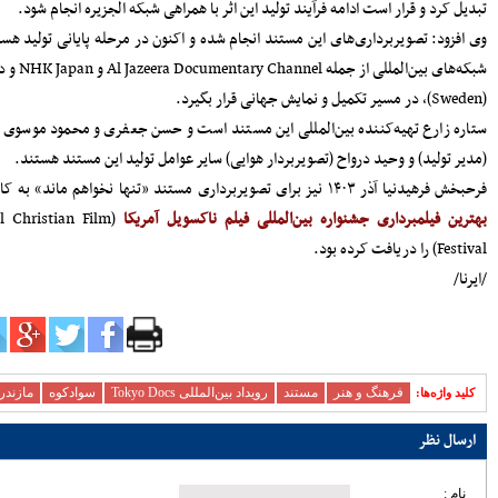
زیرساختی ساری؛ تمرکز مدیریت شهری بر
توسعه معابر و رفع گره‌های ترافیکی
 حمایت
امنیت و سلامت غذایی، خط قرمز دستگاه
Al Jazeera و NHK Japan و در همکاری با Meritis Film
قضایی است
آماده‌باش مرغداری‌های مازندران در برابر
خطر تنش گرمایی و تلفات طیور
ویانفر
دبیر حزب اعتدال و توسعه مازندران : تمام
کسانی که دل به ایران دارند باید برای عزت
کشور متحد و یکصدا باشند/ صدا وسیما همراه
جایزه
و همگام با سیاست های کلان کشور حرکت
کند
(Knoxv
ملت، حماسه وفاداری را آفرید؛ جهادگران،
حماسه خدمت را
بیشتر
پربازدیدترین اخبار
سردار آزمون می‌خواهد به لیگ برتر
انگلیس برود
78104
کارنامه استقلال در سال ۹۸؛ حمله
عالی، دفاع فاجعه، تغییرات فراوان و
دیگر هیچ
72394