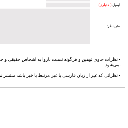
پایان حواشی و کام شیرین بوکس
72130
انتصاب «صدیقی» به‌عنوان سرپرست
دبیری فدراسیون ووشو
71057
تعطیلی باشگاه های خصوصی تا پایان
فروردین ۹۹
70829
تغییر سن بازیکنان فوتبال در المپیک
69303
پرسپولیس سه بر صفر برنده دیدار
جنجالی با سپاهان شد
68851
صالح‌نیا: فشردگی مسابقات در گرمای
تابستان، تیشه به ریشه فوتبال می‌زند
68800
منیعی‌: برخی گفتند خودت را به
مصدومیت بزن و برای قلعه‌نویی بازی
نکن
67628