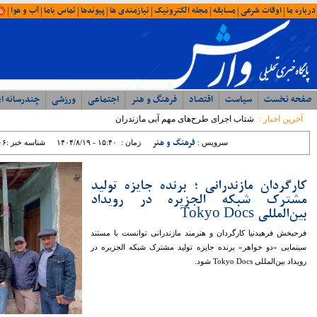
امروز : جمعه ۱۶ مرداد ۱۴۰۵ - ۱۴:۲۴
آخرین اخبار
ویژه ها
ایران
شمال
وحدت، بصیرت ، مقاومت
همبستگی ملی، رمز اعتلای آرمانی
با حضور مدیرکل ورزش و جوانان؛ جلسه
شورای اداری اداره ورزش و جوانان مازندران
برگزار شد
رئیس مرکز مشارکت‌های مردمی سازمان
بهزیستی کشور: بهزیستی با تکیه بر ظرفیت
مراکز غیردولتی، مسیر توسعه خدمات
اجتماعی را شتاب می‌بخشد
نماینده مردم نور و محمود آباد در مجلس
شورای اسلامی: تراز مدیریتی پایین ؛ عامل
اصلی توقف پروژه ها در غرب مازندران