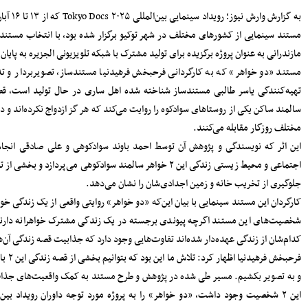
سرپرست دفتر نظارت و بازرسی انتخابات
به گزارش وارش نیوز؛ رویداد سینمایی بین‌المللی Tokyo Docs ۲۰۲۵ که از ۱۳ تا ۱۶ آبان با ارائه و ارزیابی ۲۰ پروژه
مازندران: مردم اعتراضات شوراها را متوجه
شورای نگهبان نکنند
رمندان
پرداخت مطالبات گندمکاران مازندران
سرمایه‌گذاری در پژوهش و یادگیری، تقویت
رانی و
ظرفیت‌های راهبردی کشور است
مدیرکل بنادر مازندران: پایداری خدمات
تهیه‌کنندگی یاسر طالبی مستندساز شناخته شده اهل ساری در حال تولید است، قصه‌هایی از زندگی ۲ خواهر
بنادر، مرهون تلاش بی‌وقفه متخصصان
لش‌های
فناوری اطلاعات است
افتتاح دفتر استانی حمایت از اطفال و
نوجوانان در دادسرای ساری
وادگی،
۱۸۳ هزار خانوار زیر پوشش بهزیستی
مازندران؛ «محله‌محوری» محور تحول خدمات
پردازد و بخشی از تلاش این ۲ بانوی مسن برای
اجتماعی
حضور معاونان، مدیران و کارکنان شهرداری
ساری در مراسم گرامیداشت رهبر شهید
، گفت:
اعلام جزئیات دریافت ارز اربعین در شعب
 که هر
منتخب بانک سپه
مدیرکل بهزیستی مازندران: ۱۳۵ پروژه
حمایتی، توانبخشی و اشتغال‌محور در هفته
نوی مازندرانی را ثبت کنیم
بهزیستی به بهره برداری می رسد
انفجار هولناک و آتش‌سوزی در آبکسر
 زندگی
ساری برای استخراج غیرمجاز رمز ارز
ن رویداد بین‌المللی Tokyo Docs ۲۰۲۵
معاون حمل و نقل و امور زیربنایی
شهرداری ساری؛ شتاب در اجرای پروژه‌های