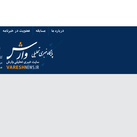
پرسپولیس نه «آشفتگی» دارد نه
«اختلاف»/ حمایت از میزبانی ایران
67349
ی ها
پیوند ها
تماس با ما
ق به خبرگزاری وارش بوده و استفاده از مطالب آن با ذکر منبع بلامانع است.
 از مرورگر فایرفاکس استفاده نمایید.
انه معاونت مطبوعاتی وزارت فرهنگ و ارشاد اسلامی