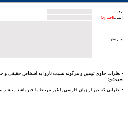
زیرساختی ساری؛ تمرکز مدیریت شهری بر
توسعه معابر و رفع گره‌های ترافیکی
امنیت و سلامت غذایی، خط قرمز دستگاه
قضایی است
آماده‌باش مرغداری‌های مازندران در برابر
خطر تنش گرمایی و تلفات طیور
دبیر حزب اعتدال و توسعه مازندران : تمام
کسانی که دل به ایران دارند باید برای عزت
کشور متحد و یکصدا باشند/ صدا وسیما همراه
و همگام با سیاست های کلان کشور حرکت
کند
ملت، حماسه وفاداری را آفرید؛ جهادگران،
حماسه خدمت را
بیشتر
پربازدیدترین اخبار
سردار آزمون می‌خواهد به لیگ برتر
انگلیس برود
78105
کارنامه استقلال در سال ۹۸؛ حمله
عالی، دفاع فاجعه، تغییرات فراوان و
دیگر هیچ
72396