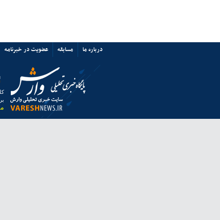
پرسپولیس نه «آشفتگی» دارد نه
«اختلاف»/ حمایت از میزبانی ایران
67352
ی ها
پیوند ها
تماس با ما
ق به خبرگزاری وارش بوده و استفاده از مطالب آن با ذکر منبع بلامانع است.
 از مرورگر فایرفاکس استفاده نمایید.
انه معاونت مطبوعاتی وزارت فرهنگ و ارشاد اسلامی