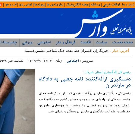
امروز : یکشنبه ۱۸ مرداد ۱۴۰۵ - ۰۷:۲۹
آخرین اخبار
ویژه ها
ایران
شمال
وحدت، بصیرت ، مقاومت
همبستگی ملی، رمز اعتلای آرمانی
با حضور مدیرکل ورزش و جوانان؛ جلسه
شورای اداری اداره ورزش و جوانان مازندران
برگزار شد
رئیس مرکز مشارکت‌های مردمی سازمان
بهزیستی کشور: بهزیستی با تکیه بر ظرفیت
مراکز غیردولتی، مسیر توسعه خدمات
اجتماعی را شتاب می‌بخشد
نماینده مردم نور و محمود آباد در مجلس
شورای اسلامی: تراز مدیریتی پایین ؛ عامل
اصلی توقف پروژه ها در غرب مازندران