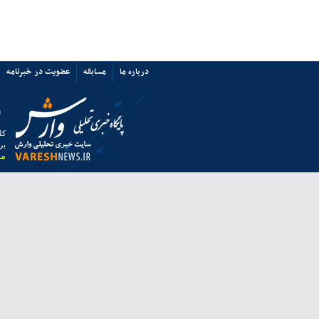
پرسپولیس نه «آشفتگی» دارد نه
«اختلاف»/ حمایت از میزبانی ایران
67352
ی ها
پیوند ها
تماس با ما
ق به خبرگزاری وارش بوده و استفاده از مطالب آن با ذکر منبع بلامانع است.
 از مرورگر فایرفاکس استفاده نمایید.
انه معاونت مطبوعاتی وزارت فرهنگ و ارشاد اسلامی