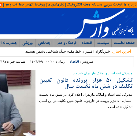
امروز : یکشنبه ۱۸ مرداد ۱۴۰۵ - ۰۸:۰۳
آخرین اخبار
ویژه ها
ایران
شمال
وحدت، بصیرت ، مقاومت
همبستگی ملی، رمز اعتلای آرمانی
با حضور مدیرکل ورزش و جوانان؛ جلسه
شورای اداری اداره ورزش و جوانان مازندران
برگزار شد
رئیس مرکز مشارکت‌های مردمی سازمان
بهزیستی کشور: بهزیستی با تکیه بر ظرفیت
مراکز غیردولتی، مسیر توسعه خدمات
اجتماعی را شتاب می‌بخشد
نماینده مردم نور و محمود آباد در مجلس
شورای اسلامی: تراز مدیریتی پایین ؛ عامل
اصلی توقف پروژه ها در غرب مازندران