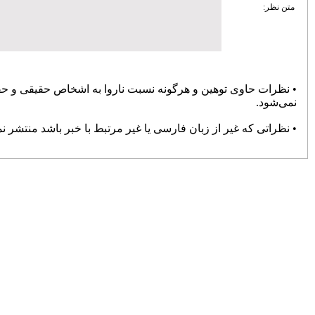
پایان حواشی و کام شیرین بوکس
72131
انتصاب «صدیقی» به‌عنوان سرپرست
دبیری فدراسیون ووشو
71061
تعطیلی باشگاه های خصوصی تا پایان
فروردین ۹۹
70835
تغییر سن بازیکنان فوتبال در المپیک
69304
پرسپولیس سه بر صفر برنده دیدار
جنجالی با سپاهان شد
68853
صالح‌نیا: فشردگی مسابقات در گرمای
تابستان، تیشه به ریشه فوتبال می‌زند
68802
منیعی‌: برخی گفتند خودت را به
مصدومیت بزن و برای قلعه‌نویی بازی
نکن
67631