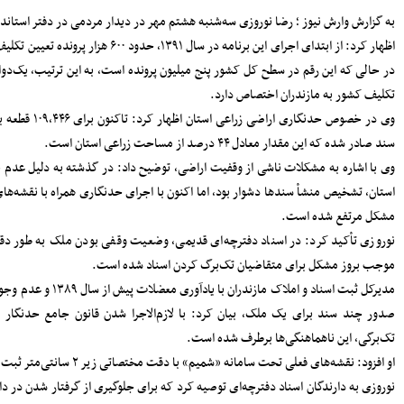
سرپرست دفتر نظارت و بازرسی انتخابات
 نوشهر
مازندران: مردم اعتراضات شوراها را متوجه
شورای نگهبان نکنند
دران تشکیل شده،
پرداخت مطالبات گندمکاران مازندران
 تعیین
سرمایه‌گذاری در پژوهش و یادگیری، تقویت
ظرفیت‌های راهبردی کشور است
مدیرکل بنادر مازندران: پایداری خدمات
ن اظهار کرد: تاکنون برای ۱۰۹,۴۴۶ قطعه به مساحت ۱۴۵ هزار هکتار
بنادر، مرهون تلاش بی‌وقفه متخصصان
فناوری اطلاعات است
افتتاح دفتر استانی حمایت از اطفال و
 اراضی
نوجوانان در دادسرای ساری
استان، تشخیص منشأ سندها دشوار بود، اما اکنون با اجرای حدنگاری همراه با نقشه‌های مختصات‌دار و UTM این
۱۸۳ هزار خانوار زیر پوشش بهزیستی
مازندران؛ «محله‌محوری» محور تحول خدمات
اجتماعی
ین امر
حضور معاونان، مدیران و کارکنان شهرداری
ساری در مراسم گرامیداشت رهبر شهید
اعلام جزئیات دریافت ارز اربعین در شعب
استر سراسری از جمله
منتخب بانک سپه
مدیرکل بهزیستی مازندران: ۱۳۵ پروژه
 اسناد
حمایتی، توانبخشی و اشتغال‌محور در هفته
بهزیستی به بهره برداری می رسد
انفجار هولناک و آتش‌سوزی در آبکسر
ساری برای استخراج غیرمجاز رمز ارز
 اسناد
معاون حمل و نقل و امور زیربنایی
شهرداری ساری؛ شتاب در اجرای پروژه‌های