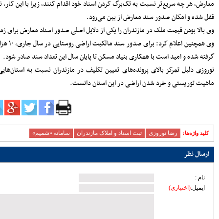
اداستر
زیرساختی ساری؛ تمرکز مدیریت شهری بر
توسعه معابر و رفع گره‌های ترافیکی
امنیت و سلامت غذایی، خط قرمز دستگاه
قضایی است
ر قطعه سند سهمیه در نظر
آماده‌باش مرغداری‌های مازندران در برابر
خطر تنش گرمایی و تلفات طیور
دبیر حزب اعتدال و توسعه مازندران : تمام
کسانی که دل به ایران دارند باید برای عزت
هان را
کشور متحد و یکصدا باشند/ صدا وسیما همراه
و همگام با سیاست های کلان کشور حرکت
کند
ملت، حماسه وفاداری را آفرید؛ جهادگران،
حماسه خدمت را
بیشتر
پربازدیدترین اخبار
سردار آزمون می‌خواهد به لیگ برتر
انگلیس برود
78105
کارنامه استقلال در سال ۹۸؛ حمله
عالی، دفاع فاجعه، تغییرات فراوان و
دیگر هیچ
72396