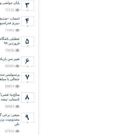
پایان حواشی و
72132
انتصاب «صدیق
دبیری فدراسیو
71062
تعطیلی باشگاه
فروردین ۹۹
70836
تغییر سن بازیکن
69305
پرسپولیس سه ب
جنجالی با سپاه
68854
صالح‌نیا: فشر
تابستان، تیشه 
68803
منیعی‌: برخی گ
مصدومیت بزن و
نکن
67632