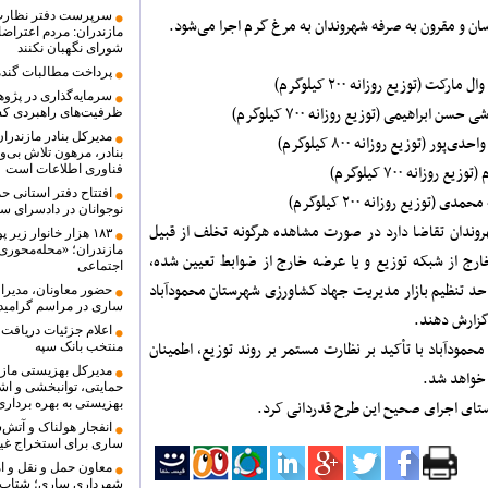
سرپرست دفتر نظارت 
سان و مقرون به صرفه شهروندان به مرغ گرم اجرا می‌شود.
مازندران: مردم اعتراضا
شورای نگهبان نکنند
پرداخت مطالبات گندم
 (توزیع روزانه ۲۰۰ کیلوگرم)
سرمایه‌گذاری در پژو
ظرفیت‌های راهبردی ک
مدیرکل بنادر مازندرا
(توزیع روزانه ۸۰۰ کیلوگرم)
بنادر، مرهون تلاش بی‌
انه ۷۰۰ کیلوگرم)
فناوری اطلاعات است
افتتاح دفتر استانی ح
وزیع روزانه ۲۰۰ کیلوگرم)
نوجوانان در دادسرای س
وندان تقاضا دارد در صورت مشاهده هرگونه تخلف از قبیل
۱۸۳ هزار خانوار ز
مازندران؛ «محله‌محور
رج از شبکه توزیع و یا عرضه خارج از ضوابط تعیین شده،
اجتماعی
، مراجعه حضوری به واحد تنظیم بازار مدیریت جهاد کشاورزی شهرستان محمودآباد
حضور معاونان، مدیرا
ساری در مراسم گرامید
گزارش دهند.
اعلام جزئیات دریافت 
دآباد با تأکید بر نظارت مستمر بر روند توزیع، اطمینان
منتخب بانک سپه
 خواهد شد.
حمایتی، توانبخشی و اشت
ستای اجرای صحیح این طرح قدردانی کرد.
بهزیستی به بهره بردار
انفجار هولناک و آتش
ساری برای استخراج غیر
معاون حمل و نقل و ام
شهرداری ساری؛ شتاب د