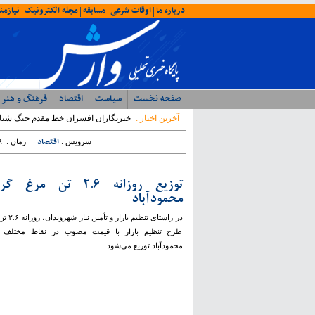
درباره ما
اوقات شرعی
مسابقه
مجله الکترونیک
نیازمن
|
|
|
|
صفحه نخست
سیاست
اقتصاد
فرهنگ و هنر
آخرین اخبار :
خبرنگاران افسران خط مقدم جنگ شن
اقتصاد
سرویس :
زمان :
۹
توزیع روزانه ۲.۶ تن مر
محمودآباد
در راستای تنظی
طرح تنظیم بازار با قیمت مصوب در نقاط مختلف 
محمودآباد توزیع می‌شود.