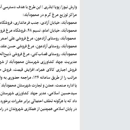
وارش نیوز/ پویا اباذری ؛ این طرح با هدف دسترسی آ
مراکز توزیع مرغ گرم در محمودآباد:
محمودآباد، خیابان آزادی، جنب فرمانداری، فروشگاه وال مارکت
محمودآباد، خیابان امام، نسیم ۴۸، فروشگاه مرغ فروشی حسن ابراهیمی (توزیع روزانه ۷۰۰ کیلوگرم)
محمودآباد، روستای آزادمون، مرغ فروشی علی اصغر واحدی‌پور 
محمودآباد، روستای آزادمون، مرغ فروشی حسن مقدم (توزیع روز
محمودآباد، روستای قصاب‌کتی، مرغ فروشی ذبیح‌اله محمدی (ت
مدیریت جهاد کشاورزی شهرستان محمودآباد از شهر
فروش اجباری کالای همراه، افزایش قیمت، فروش خا
مراتب را از طریق سامانه ۱۲۴
یا اداره صنعت، معدن و تجارت شهرستان محمودآباد 
سیدحسین اسلامی، مدیر جهاد کشاورزی شهرستان محمو
داد که با هرگونه تخلف احتمالی برابر مقررات برخورد
در پایان اسلامی همچنین از همکاری شهروندان در را