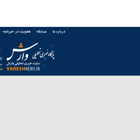
پرسپولیس نه «آشفتگی» دارد نه
«اختلاف»/ حمایت از میزبانی ایران
67352
ی ها
پیوند ها
تماس با ما
ق به خبرگزاری وارش بوده و استفاده از مطالب آن با ذکر منبع بلامانع است.
 از مرورگر فایرفاکس استفاده نمایید.
انه معاونت مطبوعاتی وزارت فرهنگ و ارشاد اسلامی