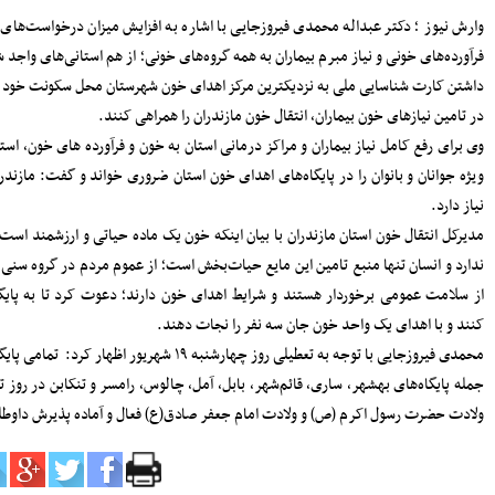
سرپرست دفتر نظارت و بازرسی انتخابات
 خون و
مازندران: مردم اعتراضات شوراها را متوجه
شورای نگهبان نکنند
 همراه
پرداخت مطالبات گندمکاران مازندران
 همیشه
سرمایه‌گذاری در پژوهش و یادگیری، تقویت
ظرفیت‌های راهبردی کشور است
مدیرکل بنادر مازندران: پایداری خدمات
‌ها به
بنادر، مرهون تلاش بی‌وقفه متخصصان
 اهدای خون استان ضروری خواند و گفت: مازندران روزانه به ۶۰۰ واحد خون
فناوری اطلاعات است
افتتاح دفتر استانی حمایت از اطفال و
نوجوانان در دادسرای ساری
مصنوعی
۱۸۳ هزار خانوار زیر پوشش بهزیستی
مازندران؛ «محله‌محوری» محور تحول خدمات
ن تنها منبع تامین این مایع حیات‌بخش است؛ از عموم مردم در گروه سنی ۱۸ سال تمام تا ۶۵ سال که
اجتماعی
مراجعه
حضور معاونان، مدیران و کارکنان شهرداری
ساری در مراسم گرامیداشت رهبر شهید
اعلام جزئیات دریافت ارز اربعین در شعب
خون استان از
منتخب بانک سپه
مدیرکل بهزیستی مازندران: ۱۳۵ پروژه
ادف با
حمایتی، توانبخشی و اشتغال‌محور در هفته
ند.
بهزیستی به بهره برداری می رسد
انفجار هولناک و آتش‌سوزی در آبکسر
ساری برای استخراج غیرمجاز رمز ارز
معاون حمل و نقل و امور زیربنایی
شهرداری ساری؛ شتاب در اجرای پروژه‌های