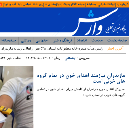
امروز : شنبه ۱۷ مرداد ۱۴۰۵ - ۱۸:۴۳
آخرین اخبار
ویژه ها
ایران
شمال
وحدت، بصیرت ، مقاومت
همبستگی ملی، رمز اعتلای آرمانی
با حضور مدیرکل ورزش و جوانان؛ جلسه
شورای اداری اداره ورزش و جوانان مازندران
برگزار شد
رئیس مرکز مشارکت‌های مردمی سازمان
بهزیستی کشور: بهزیستی با تکیه بر ظرفیت
مراکز غیردولتی، مسیر توسعه خدمات
اجتماعی را شتاب می‌بخشد
نماینده مردم نور و محمود آباد در مجلس
شورای اسلامی: تراز مدیریتی پایین ؛ عامل
اصلی توقف پروژه ها در غرب مازندران