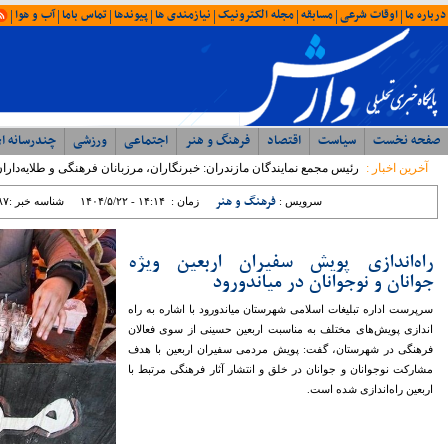
امروز : جمعه ۱۶ مرداد ۱۴۰۵ - ۱۹:۴۴
آخرین اخبار
ویژه ها
ایران
شمال
وحدت، بصیرت ، مقاومت
همبستگی ملی، رمز اعتلای آرمانی
با حضور مدیرکل ورزش و جوانان؛ جلسه
شورای اداری اداره ورزش و جوانان مازندران
برگزار شد
رئیس مرکز مشارکت‌های مردمی سازمان
بهزیستی کشور: بهزیستی با تکیه بر ظرفیت
مراکز غیردولتی، مسیر توسعه خدمات
اجتماعی را شتاب می‌بخشد
نماینده مردم نور و محمود آباد در مجلس
شورای اسلامی: تراز مدیریتی پایین ؛ عامل
اصلی توقف پروژه ها در غرب مازندران