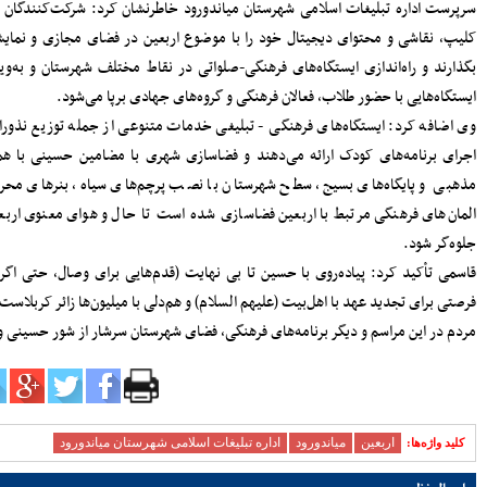
، عکس،
زیرساختی ساری؛ تمرکز مدیریت شهری بر
توسعه معابر و رفع گره‌های ترافیکی
اشتراک
امنیت و سلامت غذایی، خط قرمز دستگاه
ه‌روی،
قضایی است
آماده‌باش مرغداری‌های مازندران در برابر
خطر تنش گرمایی و تلفات طیور
نگی، و
دبیر حزب اعتدال و توسعه مازندران : تمام
کسانی که دل به ایران دارند باید برای عزت
 هیئات
کشور متحد و یکصدا باشند/ صدا وسیما همراه
ایی و
و همگام با سیاست های کلان کشور حرکت
کند
ی شهر
ملت، حماسه وفاداری را آفرید؛ جهادگران،
حماسه خدمت را
بیشتر
 باشد)
پربازدیدترین اخبار
 پرشور
ود.
سردار آزمون می‌خواهد به لیگ برتر
انگلیس برود
78105
کارنامه استقلال در سال ۹۸؛ حمله
عالی، دفاع فاجعه، تغییرات فراوان و
دیگر هیچ
72395