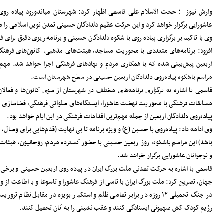
سرپرست دفتر نظارت و بازرسی انتخابات
ینی را
مازندران: مردم اعتراضات شوراها را متوجه
شورای نگهبان نکنند
پرداخت مطالبات گندمکاران مازندران
 دینی،
سرمایه‌گذاری در پژوهش و یادگیری، تقویت
ر ایام
ظرفیت‌های راهبردی کشور است
مدیرکل بنادر مازندران: پایداری خدمات
رگزاری
بنادر، مرهون تلاش بی‌وقفه متخصصان
فناوری اطلاعات است
افتتاح دفتر استانی حمایت از اطفال و
افزود:
نوجوانان در دادسرای ساری
ردمی و
۱۸۳ هزار خانوار زیر پوشش بهزیستی
مازندران؛ «محله‌محوری» محور تحول خدمات
اجتماعی
بلا دور
حضور معاونان، مدیران و کارکنان شهرداری
ساری در مراسم گرامیداشت رهبر شهید
ی شهدا
اعلام جزئیات دریافت ارز اربعین در شعب
منتخب بانک سپه
مدیرکل بهزیستی مازندران: ۱۳۵ پروژه
نطقه و
حمایتی، توانبخشی و اشتغال‌محور در هفته
انستند
بهزیستی به بهره برداری می رسد
انفجار هولناک و آتش‌سوزی در آبکسر
مریکا و
ساری برای استخراج غیرمجاز رمز ارز
معاون حمل و نقل و امور زیربنایی
شهرداری ساری؛ شتاب در اجرای پروژه‌های