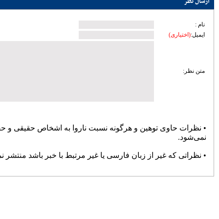
پایان حواشی و کام شیرین بوکس
72131
انتصاب «صدیقی» به‌عنوان سرپرست
دبیری فدراسیون ووشو
71058
تعطیلی باشگاه های خصوصی تا پایان
فروردین ۹۹
70830
تغییر سن بازیکنان فوتبال در المپیک
69304
پرسپولیس سه بر صفر برنده دیدار
جنجالی با سپاهان شد
68852
صالح‌نیا: فشردگی مسابقات در گرمای
تابستان، تیشه به ریشه فوتبال می‌زند
68801
منیعی‌: برخی گفتند خودت را به
مصدومیت بزن و برای قلعه‌نویی بازی
نکن
67629