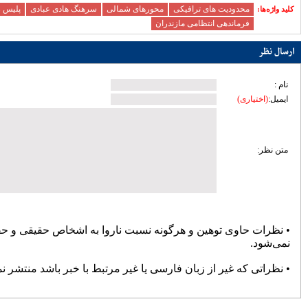
پایان حواشی و کام شیرین بوکس
72131
انتصاب «صدیقی» به‌عنوان سرپرست
دبیری فدراسیون ووشو
71061
تعطیلی باشگاه های خصوصی تا پایان
فروردین ۹۹
70833
تغییر سن بازیکنان فوتبال در المپیک
69304
پرسپولیس سه بر صفر برنده دیدار
جنجالی با سپاهان شد
68852
صالح‌نیا: فشردگی مسابقات در گرمای
تابستان، تیشه به ریشه فوتبال می‌زند
68801
منیعی‌: برخی گفتند خودت را به
مصدومیت بزن و برای قلعه‌نویی بازی
نکن
67630