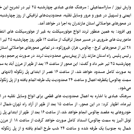
سرپرست دفتر نظارت و بازرسی انتخابات
ه منظور ارتقاء
مازندران: مردم اعتراضات شوراها را متوجه
شورای نگهبان نکنند
ایمنی و تسهیل در عبور و مرور وسایل نقلیه، محدودیت‌های ترافیکی از روز چهارشنبه ۲۵ تیر تا روز شنبه ۲۸ تیر
پرداخت مطالبات گندمکاران مازندران
سرمایه‌گذاری در پژوهش و یادگیری، تقویت
 انجام
ظرفیت‌های راهبردی کشور است
مدیرکل بنادر مازندران: پایداری خدمات
ر روز چهارشنبه ۲۵ تیر الی ساعت ۶ صبح روز شنبه
بنادر، مرهون تلاش بی‌وقفه متخصصان
فناوری اطلاعات است
افتتاح دفتر استانی حمایت از اطفال و
ر روز
نوجوانان در دادسرای ساری
شمال به جنوب)
۱۸۳ هزار خانوار زیر پوشش بهزیستی
مازندران؛ «محله‌محوری» محور تحول خدمات
نل البرز به
اجتماعی
سیر دوطرفه
حضور معاونان، مدیران و کارکنان شهرداری
ساری در مراسم گرامیداشت رهبر شهید
اعلام جزئیات دریافت ارز اربعین در شعب
سرهنگ عبادی با اشاره به اعمال محدودیت های قطعی برای انواع وسایل نقلیه در این محور در روز جمعه ۲۷
منتخب بانک سپه
مدیرکل بهزیستی مازندران: ۱۳۵ پروژه
ت تردد برای
حمایتی، توانبخشی و اشتغال‌محور در هفته
ی دهانه شمالی
بهزیستی به بهره برداری می رسد
انفجار هولناک و آتش‌سوزی در آبکسر
 به سمت تهران (مسیر
ساری برای استخراج غیرمجاز رمز ارز
سیر دوطرفه
معاون حمل و نقل و امور زیربنایی
شهرداری ساری؛ شتاب در اجرای پروژه‌های