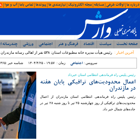
امروز : شنبه ۱۷ مرداد ۱۴۰۵ - ۰۶:۳۴
آخرین اخبار
ویژه ها
ایران
شمال
وحدت، بصیرت ، مقاومت
همبستگی ملی، رمز اعتلای آرمانی
با حضور مدیرکل ورزش و جوانان؛ جلسه
شورای اداری اداره ورزش و جوانان مازندران
برگزار شد
رئیس مرکز مشارکت‌های مردمی سازمان
بهزیستی کشور: بهزیستی با تکیه بر ظرفیت
مراکز غیردولتی، مسیر توسعه خدمات
اجتماعی را شتاب می‌بخشد
نماینده مردم نور و محمود آباد در مجلس
شورای اسلامی: تراز مدیریتی پایین ؛ عامل
اصلی توقف پروژه ها در غرب مازندران