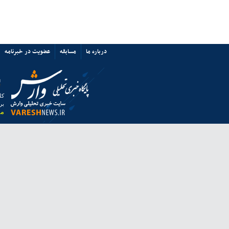
پرسپولیس نه «آشفتگی» دارد نه
«اختلاف»/ حمایت از میزبانی ایران
67351
ی ها
پیوند ها
تماس با ما
ق به خبرگزاری وارش بوده و استفاده از مطالب آن با ذکر منبع بلامانع است.
 از مرورگر فایرفاکس استفاده نمایید.
انه معاونت مطبوعاتی وزارت فرهنگ و ارشاد اسلامی