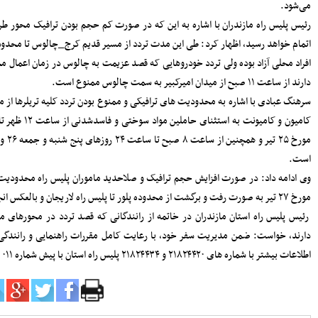
زیرساختی ساری؛ تمرکز مدیریت شهری بر
توسعه معابر و رفع گره‌های ترافیکی
امی به
امنیت و سلامت غذایی، خط قرمز دستگاه
کنان و
قضایی است
مال را
آماده‌باش مرغداری‌های مازندران در برابر
خطر تنش گرمایی و تلفات طیور
دبیر حزب اعتدال و توسعه مازندران : تمام
کسانی که دل به ایران دارند باید برای عزت
 انواع
کشور متحد و یکصدا باشند/ صدا وسیما همراه
شدنی از ساعت ۱۲ ظهر تا ساعت ۲۴ روز چهار شنبه
و همگام با سیاست های کلان کشور حرکت
کند
 ۲۶ و ۲۷ تیر از این محور ممنوع
ملت، حماسه وفاداری را آفرید؛ جهادگران،
حماسه خدمت را
بیشتر
ز جمعه
پربازدیدترین اخبار
ران را
سردار آزمون می‌خواهد به لیگ برتر
انگلیس برود
به کسب
78105
کارنامه استقلال در سال ۹۸؛ حمله
عالی، دفاع فاجعه، تغییرات فراوان و
دیگر هیچ
72395