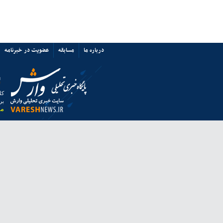
پرسپولیس نه «آشفتگی» دارد نه
«اختلاف»/ حمایت از میزبانی ایران
67353
ی ها
پیوند ها
تماس با ما
ق به خبرگزاری وارش بوده و استفاده از مطالب آن با ذکر منبع بلامانع است.
 از مرورگر فایرفاکس استفاده نمایید.
انه معاونت مطبوعاتی وزارت فرهنگ و ارشاد اسلامی