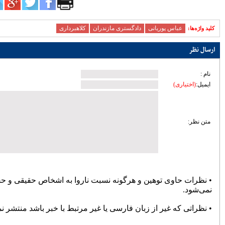
زیرساختی ساری؛ تمرکز مدیریت شهری بر
توسعه معابر و رفع گره‌های ترافیکی
امنیت و سلامت غذایی، خط قرمز دستگاه
قضایی است
آماده‌باش مرغداری‌های مازندران در برابر
خطر تنش گرمایی و تلفات طیور
دبیر حزب اعتدال و توسعه مازندران : تمام
کسانی که دل به ایران دارند باید برای عزت
کشور متحد و یکصدا باشند/ صدا وسیما همراه
و همگام با سیاست های کلان کشور حرکت
کند
ملت، حماسه وفاداری را آفرید؛ جهادگران،
حماسه خدمت را
بیشتر
پربازدیدترین اخبار
سردار آزمون می‌خواهد به لیگ برتر
انگلیس برود
78106
کارنامه استقلال در سال ۹۸؛ حمله
عالی، دفاع فاجعه، تغییرات فراوان و
دیگر هیچ
72397