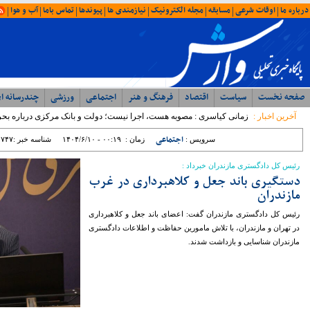
امروز : یکشنبه ۱۸ مرداد ۱۴۰۵ - ۱۲:۲۸
آخرین اخبار
د
ویژه ها
ایران
شمال
وحدت، بصیرت ، مقاومت
همبستگی ملی، رمز اعتلای آرمانی
با حضور مدیرکل ورزش و جوانان؛ جلسه
شورای اداری اداره ورزش و جوانان مازندران
برگزار شد
رئیس مرکز مشارکت‌های مردمی سازمان
بهزیستی کشور: بهزیستی با تکیه بر ظرفیت
مراکز غیردولتی، مسیر توسعه خدمات
اجتماعی را شتاب می‌بخشد
نماینده مردم نور و محمود آباد در مجلس
شورای اسلامی: تراز مدیریتی پایین ؛ عامل
اصلی توقف پروژه ها در غرب مازندران