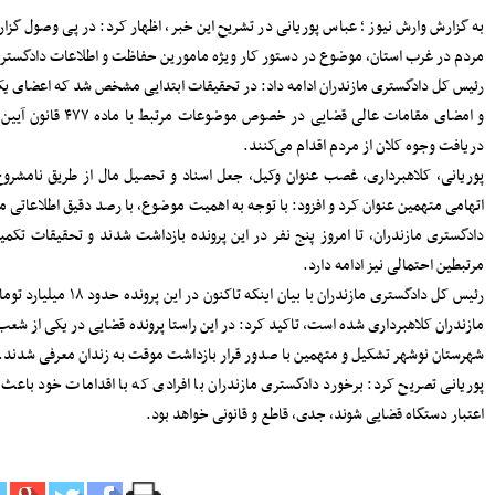
سرپرست دفتر نظارت و بازرسی انتخابات
اری از
مازندران: مردم اعتراضات شوراها را متوجه
شورای نگهبان نکنند
ت.
پرداخت مطالبات گندمکاران مازندران
ل نامه
سرمایه‌گذاری در پژوهش و یادگیری، تقویت
سی کیفری، نسبت به
ظرفیت‌های راهبردی کشور است
مدیرکل بنادر مازندران: پایداری خدمات
بنادر، مرهون تلاش بی‌وقفه متخصصان
عناوین
فناوری اطلاعات است
افتتاح دفتر استانی حمایت از اطفال و
طلاعات
نوجوانان در دادسرای ساری
ساسایی
۱۸۳ هزار خانوار زیر پوشش بهزیستی
مازندران؛ «محله‌محوری» محور تحول خدمات
اجتماعی
مردم در تهران و غرب
حضور معاونان، مدیران و کارکنان شهرداری
ساری در مراسم گرامیداشت رهبر شهید
انقلاب
اعلام جزئیات دریافت ارز اربعین در شعب
منتخب بانک سپه
مدیرکل بهزیستی مازندران: ۱۳۵ پروژه
یثیت و
حمایتی، توانبخشی و اشتغال‌محور در هفته
بهزیستی به بهره برداری می رسد
انفجار هولناک و آتش‌سوزی در آبکسر
ساری برای استخراج غیرمجاز رمز ارز
معاون حمل و نقل و امور زیربنایی
شهرداری ساری؛ شتاب در اجرای پروژه‌های