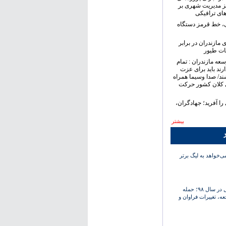
ز مدیریت شهری بر
های ترافیکی
ی، خط قرمز دستگاه
 مازندران در برابر
ات طیور
سعه مازندران : تمام
رند باید برای عزت
ند/ صدا وسیما همراه
 کلان کشور حرکت
ا آفرید؛ جهادگران،
بیشتر
ر
‌خواهد به لیگ برتر
کارنامه استقلال در سال ۹۸؛ حمله
عه، تغییرات فراوان و