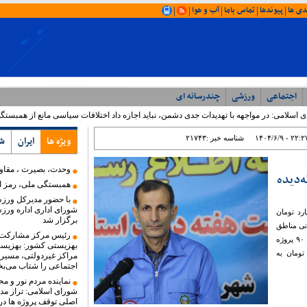
دی ها
پیوندها
تماس باما
آب و هوا
|
|
|
|
|
اجتماعی
ورزشی
چندرسانه ای
آخرین اخبار
می: در مواجهه با تهدیدات جدی دشمن، نباید اجازه داد اختلافات سیاسی مانع از همبستگی شود
۱۴۰۴/۶/۹ - ۲۲:۲
شناسه خبر :
۲۱۷۴۳
ویژه ها
ایران
ش
وحدت، بصیرت ، مقا
‌دیده
همبستگی ملی، رمز اع
با حضور مدیرکل ورز
شورای اداری اداره ورز
ن مازندران از اختصاص ۱۱۷۰ میلیارد تومان
برگزار شد
انی مناطق
رئیس مرکز مشارکت‌
حادثه‌دیده استان خبر داد و گفت: در هفته دولت امسال ۹۰ پروژه
بهزیستی کشور: بهزیست
 تومان به
مراکز غیردولتی، مسیر
اجتماعی را شتاب می‌ب
نماینده مردم نور و م
شورای اسلامی: تراز مدی
اصلی توقف پروژه ها در