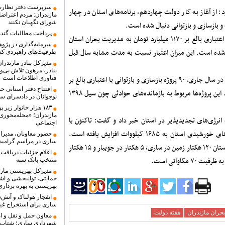
سرپرست دفتر نظارت 
 از آغاز به کار دولت چهاردهم، برنامه‌های استان در چهار
مازندران: مردم اعتراضا
شورای نگهبان نکنند
و بازسازی و بازتوانی دنبال شده است.
پرداخت مطالبات گندم
وی افزود: در سال نخست فعالیت دولت چهاردهم اعتباری بالغ بر ۱۱۷۰ میلیارد تومان به مدیریت بحران استان
سرمایه‌گذاری در پژو
۵۰۲ پروژه اجرایی آغاز شده است. این میزان اعتبار نسبت به مدت مشابه سال قبل
ظرفیت‌های راهبردی ک
مدیرکل بنادر مازندرا
بنادر، مرهون تلاش بی‌
محمدی با اشاره به پروژه‌های هفته دولت ادامه داد: در سال جاری، ۹۰ پروژه بازسازی و بازتوانی با اعتباری بالغ بر
فناوری اطلاعات است
افتتاح دفتر استانی ح
۴ هزار میلیارد تومان در هفته دولت افتتاح می‌شود. این پروژه‌ها مربوط به بازمانده‌های حوادثی چون سیل ۱۳۹۸
نوجوانان در دادسرای س
۱۸۳ هزار خانوار ز
مازندران؛ «محله‌محور
نرژی‌های تجدیدپذیر در استان خبر داد و گفت: تاکنون با
اجتماعی
اعتباری بیش از ۴۲۰ میلیارد ریال، ظرفیت نیروگاه‌های خورشیدی استان به ۱۶۸۵ کیلووات افزایش یافته است.
حضور معاونان، مدیرا
ساری در مراسم گرامید
علاوه بر این، برای توسعه نیروگاه‌های خورشیدی در استان ۱۲۰ هکتار زمین در ساری، ۵ هکتار در جویبار و ۱۵ هکتار
اعلام جزئیات دریافت 
مگاواتی است.
منتخب بانک سپه
حمایتی، توانبخشی و اشت
بهزیستی به بهره بردار
انفجار هولناک و آتش
ساری برای استخراج غیر
حران مازندران
هفته دولت
معاون حمل و نقل و ام
شهرداری ساری؛ شتاب د