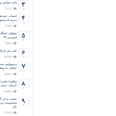
پایان حواشی و
72131
انتصاب «صدیق
دبیری فدراسیو
71061
تعطیلی باشگاه
فروردین ۹۹
70833
تغییر سن بازیکن
69304
پرسپولیس سه ب
جنجالی با سپاه
68853
صالح‌نیا: فشر
تابستان، تیشه 
68801
منیعی‌: برخی گ
مصدومیت بزن و
نکن
67631