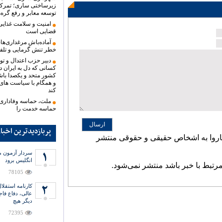
زیرساختی ساری؛ تمرک
توسعه معابر و رفع گره‌
امنیت و سلامت غذای
قضایی است
آماده‌باش مرغداری‌های
خطر تنش گرمایی و تلف
دبیر حزب اعتدال و تو
کسانی که دل به ایران دا
کشور متحد و یکصدا باش
و همگام با سیاست های
کند
ملت، حماسه وفاداری ر
حماسه خدمت را
ارسال
پربازدیدترین اخبا
اروا به اشخاص حقیقی و حقوقی منتشر
سردار آزمون می
انگلیس برود
مرتبط با خبر باشد منتشر نمی‌شود.
78105
عالی، دفاع فاج
دیگر هیچ
72395