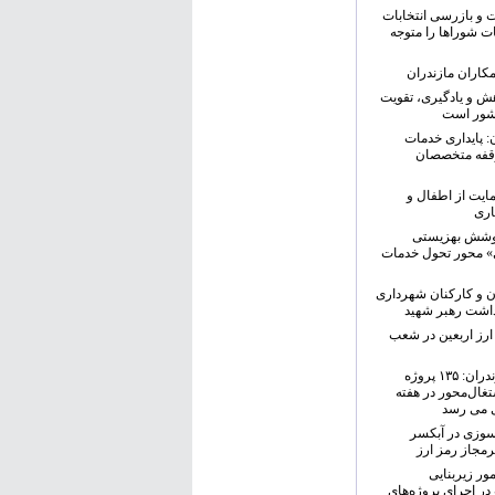
و بازرسی انتخابات
ت شوراها را متوجه
کاران مازندران
هش و یادگیری، تقویت
شور است
ن: پایداری خدمات
وقفه متخصصان
مایت از اطفال و
اری
یر پوشش بهزیستی
ی» محور تحول خدمات
ن و کارکنان شهرداری
اشت رهبر شهید
ارز اربعین در شعب
مدیرکل بهزیستی مازندران: ۱۳۵ پروژه
غال‌محور در هفته
ی می رسد
‌سوزی در آبکسر
مجاز رمز ارز
ور زیربنایی
ر اجرای پروژه‌های