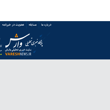
پرسپولیس نه «آشفتگی» دارد نه
«اختلاف»/ حمایت از میزبانی ایران
67349
ی ها
پیوند ها
تماس با ما
ق به خبرگزاری وارش بوده و استفاده از مطالب آن با ذکر منبع بلامانع است.
 از مرورگر فایرفاکس استفاده نمایید.
انه معاونت مطبوعاتی وزارت فرهنگ و ارشاد اسلامی