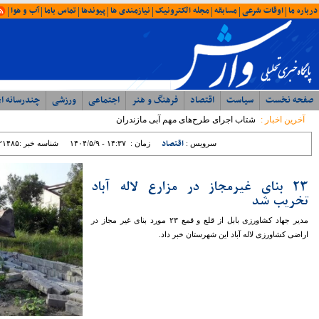
امروز : جمعه ۱۶ مرداد ۱۴۰۵ - ۰۶:۴۰
آخرین اخبار
ویژه ها
ایران
شمال
وحدت، بصیرت ، مقاومت
همبستگی ملی، رمز اعتلای آرمانی
با حضور مدیرکل ورزش و جوانان؛ جلسه
شورای اداری اداره ورزش و جوانان مازندران
برگزار شد
رئیس مرکز مشارکت‌های مردمی سازمان
بهزیستی کشور: بهزیستی با تکیه بر ظرفیت
مراکز غیردولتی، مسیر توسعه خدمات
اجتماعی را شتاب می‌بخشد
نماینده مردم نور و محمود آباد در مجلس
شورای اسلامی: تراز مدیریتی پایین ؛ عامل
اصلی توقف پروژه ها در غرب مازندران