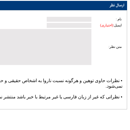
زیرساختی ساری؛ تمرکز مدیریت شهری بر
توسعه معابر و رفع گره‌های ترافیکی
امنیت و سلامت غذایی، خط قرمز دستگاه
قضایی است
آماده‌باش مرغداری‌های مازندران در برابر
خطر تنش گرمایی و تلفات طیور
دبیر حزب اعتدال و توسعه مازندران : تمام
کسانی که دل به ایران دارند باید برای عزت
کشور متحد و یکصدا باشند/ صدا وسیما همراه
و همگام با سیاست های کلان کشور حرکت
کند
ملت، حماسه وفاداری را آفرید؛ جهادگران،
حماسه خدمت را
بیشتر
پربازدیدترین اخبار
سردار آزمون می‌خواهد به لیگ برتر
انگلیس برود
78104
کارنامه استقلال در سال ۹۸؛ حمله
عالی، دفاع فاجعه، تغییرات فراوان و
دیگر هیچ
72394