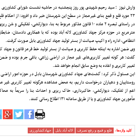
سرپرست دفتر نظارت و بازرسی انتخابات
 اجرای
مازندران: مردم اعتراضات شوراها را متوجه
شورای نگهبان نکنند
۲۳ مورد قلع و قمع بنای غیرمجاز در سطح این شهرستان خبر داد و افزود: از احکام قلع و قمع اجرا شده، ۲۳ مورد
پرداخت مطالبات گندمکاران مازندران
در راستای تبصره ۲ ماده ۱۰ قانون مذکور مربوط به بنا، دیوارکشی، تفکیکی و شن ریزی به مساحت دو هزار و ۱۱۰
سرمایه‌گذاری در پژوهش و یادگیری، تقویت
 نیروی
ظرفیت‌های راهبردی کشور است
مدیرکل بنادر مازندران: پایداری خدمات
بنادر، مرهون تلاش بی‌وقفه متخصصان
ن است،
فناوری اطلاعات است
افتتاح دفتر استانی حمایت از اطفال و
 و قمع
نوجوانان در دادسرای ساری
۱۸۳ هزار خانوار زیر پوشش بهزیستی
مازندران؛ «محله‌محوری» محور تحول خدمات
ه و از
اجتماعی
 باغی،
حضور معاونان، مدیران و کارکنان شهرداری
ساری در مراسم گرامیداشت رهبر شهید
تظامی،
اعلام جزئیات دریافت ارز اربعین در شعب
منتخب بانک سپه
مدیرکل بهزیستی مازندران: ۱۳۵ پروژه
حمایتی، توانبخشی و اشتغال‌محور در هفته
بهزیستی به بهره برداری می رسد
انفجار هولناک و آتش‌سوزی در آبکسر
ساری برای استخراج غیرمجاز رمز ارز
معاون حمل و نقل و امور زیربنایی
شهرداری ساری؛ شتاب در اجرای پروژه‌های