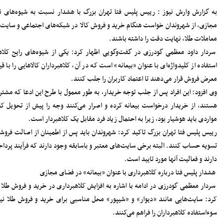
سرپرست دفتر نظارت و بازرسی انتخابات
ر فضای
مازندران: مردم اعتراضات شوراها را متوجه
شورای نگهبان نکنند
ر حوزه
پرداخت مطالبات گندمکاران مازندران
سرمایه‌گذاری در پژوهش و یادگیری، تقویت
مجازی،
ظرفیت‌های راهبردی کشور است
مدیرکل بنادر مازندران: پایداری خدمات
قعی در
بنادر، مرهون تلاش بی‌وقفه متخصصان
فناوری اطلاعات است
افتتاح دفتر استانی حمایت از اطفال و
ن کالا
نوجوانان در دادسرای ساری
ر چنین
۱۸۳ هزار خانوار زیر پوشش بهزیستی
مازندران؛ «محله‌محوری» محور تحول خدمات
اجتماعی
دام به
حضور معاونان، مدیران و کارکنان شهرداری
ساری در مراسم گرامیداشت رهبر شهید
 مشخصی
اعلام جزئیات دریافت ارز اربعین در شعب
منتخب بانک سپه
مدیرکل بهزیستی مازندران: ۱۳۵ پروژه
حمایتی، توانبخشی و اشتغال‌محور در هفته
 اضافه
بهزیستی به بهره برداری می رسد
انفجار هولناک و آتش‌سوزی در آبکسر
زمینه‌
ساری برای استخراج غیرمجاز رمز ارز
معاون حمل و نقل و امور زیربنایی
شهرداری ساری؛ شتاب در اجرای پروژه‌های