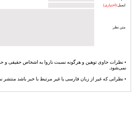
پایان حواشی و کام شیرین بوکس
72130
انتصاب «صدیقی» به‌عنوان سرپرست
دبیری فدراسیون ووشو
71057
تعطیلی باشگاه های خصوصی تا پایان
فروردین ۹۹
70829
تغییر سن بازیکنان فوتبال در المپیک
69303
پرسپولیس سه بر صفر برنده دیدار
جنجالی با سپاهان شد
68851
صالح‌نیا: فشردگی مسابقات در گرمای
تابستان، تیشه به ریشه فوتبال می‌زند
68800
منیعی‌: برخی گفتند خودت را به
مصدومیت بزن و برای قلعه‌نویی بازی
نکن
67628