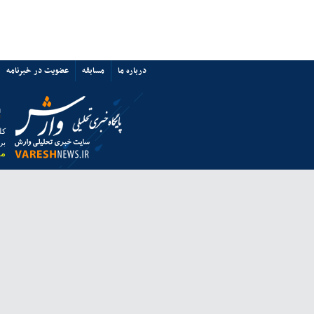
پرسپولیس نه «آشفتگی» دارد نه
«اختلاف»/ حمایت از میزبانی ایران
67349
ی ها
پیوند ها
تماس با ما
ق به خبرگزاری وارش بوده و استفاده از مطالب آن با ذکر منبع بلامانع است.
 از مرورگر فایرفاکس استفاده نمایید.
انه معاونت مطبوعاتی وزارت فرهنگ و ارشاد اسلامی