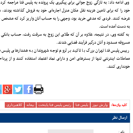
د طلای
زیرساختی ساری؛ تمرکز مدیریت شهری بر
توسعه معابر و رفع گره‌های ترافیکی
ی آگهی
امنیت و سلامت غذایی، خط قرمز دستگاه
نترنتی
قضایی است
آماده‌باش مرغداری‌های مازندران در برابر
خطر تنش گرمایی و تلفات طیور
یز وجه
دبیر حزب اعتدال و توسعه مازندران : تمام
کسانی که دل به ایران دارند باید برای عزت
کشور متحد و یکصدا باشند/ صدا وسیما همراه
اید در
و همگام با سیاست های کلان کشور حرکت
کند
ناشناس
ملت، حماسه وفاداری را آفرید؛ جهادگران،
حماسه خدمت را
بیشتر
پربازدیدترین اخبار
سردار آزمون می‌خواهد به لیگ برتر
انگلیس برود
78104
کارنامه استقلال در سال ۹۸؛ حمله
عالی، دفاع فاجعه، تغییرات فراوان و
دیگر هیچ
72394