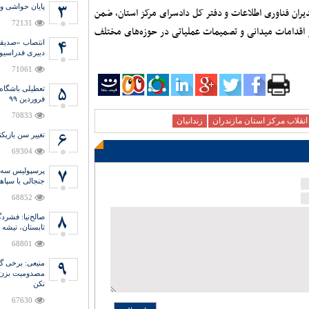
پایان حواشی و
دیران فناوری اطلاعات و دفتر کل دادسرای مرکز استان، ضمن
72131
 اقدامات میدانی و تصمیمات عملیاتی در حوزه‌های مختلف
انتصاب «صدیق
دبیری فدراسیو
71061
تعطیلی باشگاه
فروردین ۹۹
70833
نقلاب مرکز استان مازندران
زندانیان
تغییر سن بازیکن
69304
پرسپولیس سه ب
جنجالی با سپاه
68852
صالح‌نیا: فشر
تابستان، تیشه 
68801
منیعی‌: برخی گ
مصدومیت بزن و
نکن
67630