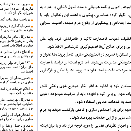
سرپرست دفتر نظارت 
میته راهبری برنامه عملیاتی و سند تحول قضایی با اشاره به
مازندران: مردم اعتراضا
شورای نگهبان نکنند
ظهار کرد: شناسایی، پیگیری و اعاده این زندانیان باید با
پرداخت مطالبات گندم
یت اجتماعی و پیشگیری از وقوع جرم مجدد، اهمیت بسزایی
سرمایه‌گذاری در پژو
ظرفیت‌های راهبردی ک
مدیرکل بنادر مازندرا
‌تکلیف شعبات نامتعارف تاکید و خاطرنشان کرد: باید علل
بنادر، مرهون تلاش بی‌
ی و برای اصلاح آن‌ها تصمیم‌گیری کارشناسی اتخاذ شود.
فناوری اطلاعات است
افتتاح دفتر استانی ح
تان را تسریع در الکترونیکی‌سازی کامل پرونده‌ها عنوان و
نوجوانان در دادسرای س
کترونیکی مدیریت می‌شوند؛ اما لازم است این فرایند با نظارت
۱۸۳ هزار خانوار ز
مازندران؛ «محله‌محور
رعت، دقت و استاندارد بالا، پرونده‌ها را اسکن و بارگذاری
اجتماعی
حضور معاونان، مدیرا
ساری در مراسم گرامید
سخنان خود با اشاره به آغاز بکار مجتمع شوق زندگی نقش
اعلام جزئیات دریافت 
اد، مهم ارزیابی کرد و افزود: باید از ظرفیت مجموعه «شوق
منتخب بانک سپه
زمند به خدمات حمایتی استفاده شود.
حمایتی، توانبخشی و اشت
مهم برای باز اجتماعی سازی و کاهش بازگشت مجدد به جرم
بهزیستی به بهره بردار
انفجار هولناک و آتش
ناسایی و از این خدمات بهره‌مند شوند.
ساری برای استخراج غیر
اظهار نظرهای قضایی را مورد توجه قرار داد و با بیان اینکه
معاون حمل و نقل و ام
شهرداری ساری؛ شتاب د