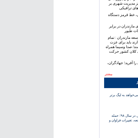
ز مدیریت شهری بر
های ترافیکی
ی، خط قرمز دستگاه
 مازندران در برابر
ات طیور
سعه مازندران : تمام
رند باید برای عزت
ند/ صدا وسیما همراه
 کلان کشور حرکت
ا آفرید؛ جهادگران،
بیشتر
ر
‌خواهد به لیگ برتر
کارنامه استقلال در سال ۹۸؛ حمله
عه، تغییرات فراوان و