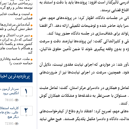
سی تأثیرگذار است افزود: پرونده‌ها باید با دقت و استناد به
زیرساختی ساری؛ تمرک
توسعه معابر و رفع گره‌
اقناع قضایی برسند.
امنیت و سلامت غذای
انی در جلسات دادگاه، اظهار کرد: در پرونده‌های مهم، حتی
قضایی است
دسرا باید حاضر شده و توضیحات تکمیلی ارائه دهد. اگر اقتضا
آماده‌باش مرغداری‌های
خطر تنش گرمایی و تلف
ی‌تواند برای شفاف‌سازی در جلسه دادگاه حضور پیدا کند.
دبیر حزب اعتدال و تو
کسانی که دل به ایران دا
ملی و کثیرالشاکی گفت: این پرونده‌ها نیازمند دقت و سرعت
کشور متحد و یکصدا باش
 و بدون وقفه پیگیری شوند تا ضمن تأمین حقوق شاکیان،
و همگام با سیاست های
کند
ملت، حماسه وفاداری ر
ادآور شد: در مواردی که اجرای نیابت مقدور نیست، دلایل آن
حماسه خدمت را
ه شود. همچنین، سرعت در اجرای نیابت‌ها نیز از ضرورت‌های
پربازدیدترین اخبا
ی تعامل و همکاری در دادسرای مرکز استان، گفت: تعامل مثبت
سردار آزمون می
انگلیس برود
د. مسئولان با حسن‌نظر به دغدغه‌ها و مشکلات همکاران گوش
78105
 کنند.
نده‌های مهم، تصریح کرد: اعتقاد دارم دفاع از کیفرخواست‌های
عالی، دفاع فاج
دیگر هیچ
الت، دادگاه و دادسرا مکمل یکدیگر هستند. هیچ حقی نباید
72395