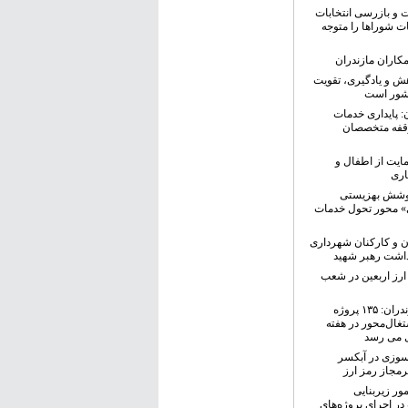
و بازرسی انتخابات
ت شوراها را متوجه
کاران مازندران
هش و یادگیری، تقویت
شور است
ن: پایداری خدمات
وقفه متخصصان
مایت از اطفال و
اری
یر پوشش بهزیستی
ی» محور تحول خدمات
ن و کارکنان شهرداری
اشت رهبر شهید
ارز اربعین در شعب
مدیرکل بهزیستی مازندران: ۱۳۵ پروژه
غال‌محور در هفته
ی می رسد
‌سوزی در آبکسر
مجاز رمز ارز
ور زیربنایی
ر اجرای پروژه‌های