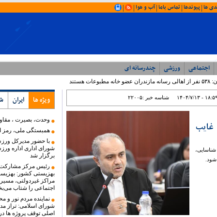
دی ها
پیوندها
تماس باما
آب و هوا
|
|
|
|
|
اجتماعی
ورزشی
چندرسانه ای
آخرین اخبار
 هستند
۱۴۰۴/۷/۱۳ - ۱۸:۵
شناسه خبر :
۲۲۰۰۵
ویژه ها
ایران
ش
وحدت، بصیرت ، مقا
 غایب
همبستگی ملی، رمز اع
با حضور مدیرکل ورز
شورای اداری اداره ورز
شناسایی،
برگزار شد
 شود.
رئیس مرکز مشارکت‌
بهزیستی کشور: بهزیست
مراکز غیردولتی، مسیر
اجتماعی را شتاب می‌ب
نماینده مردم نور و م
شورای اسلامی: تراز مدی
اصلی توقف پروژه ها در