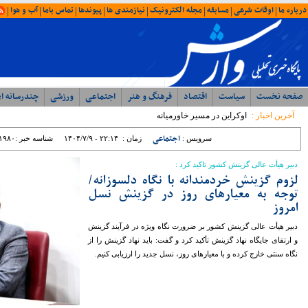
امروز : یکشنبه ۱۸ مرداد ۱۴۰۵ - ۲۰:۰۲
آخرین اخبار
ویژه ها
ایران
شمال
وحدت، بصیرت ، مقاومت
همبستگی ملی، رمز اعتلای آرمانی
با حضور مدیرکل ورزش و جوانان؛ جلسه
شورای اداری اداره ورزش و جوانان مازندران
برگزار شد
رئیس مرکز مشارکت‌های مردمی سازمان
بهزیستی کشور: بهزیستی با تکیه بر ظرفیت
مراکز غیردولتی، مسیر توسعه خدمات
اجتماعی را شتاب می‌بخشد
نماینده مردم نور و محمود آباد در مجلس
شورای اسلامی: تراز مدیریتی پایین ؛ عامل
اصلی توقف پروژه ها در غرب مازندران