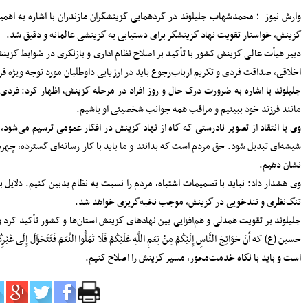
سرپرست دفتر نظارت و بازرسی انتخابات
فرآیند
مازندران: مردم اعتراضات شوراها را متوجه
شورای نگهبان نکنند
پرداخت مطالبات گندمکاران مازندران
 ممتاز
سرمایه‌گذاری در پژوهش و یادگیری، تقویت
ظرفیت‌های راهبردی کشور است
مدیرکل بنادر مازندران: پایداری خدمات
ا باید
بنادر، مرهون تلاش بی‌وقفه متخصصان
فناوری اطلاعات است
افتتاح دفتر استانی حمایت از اطفال و
ه اتاق
نوجوانان در دادسرای ساری
 جامعه
۱۸۳ هزار خانوار زیر پوشش بهزیستی
مازندران؛ «محله‌محوری» محور تحول خدمات
اجتماعی
 باشد.
حضور معاونان، مدیران و کارکنان شهرداری
ساری در مراسم گرامیداشت رهبر شهید
اعلام جزئیات دریافت ارز اربعین در شعب
ز امام
منتخب بانک سپه
مدیرکل بهزیستی مازندران: ۱۳۵ پروژه
 مردم برکت
حمایتی، توانبخشی و اشتغال‌محور در هفته
بهزیستی به بهره برداری می رسد
انفجار هولناک و آتش‌سوزی در آبکسر
ساری برای استخراج غیرمجاز رمز ارز
معاون حمل و نقل و امور زیربنایی
شهرداری ساری؛ شتاب در اجرای پروژه‌های