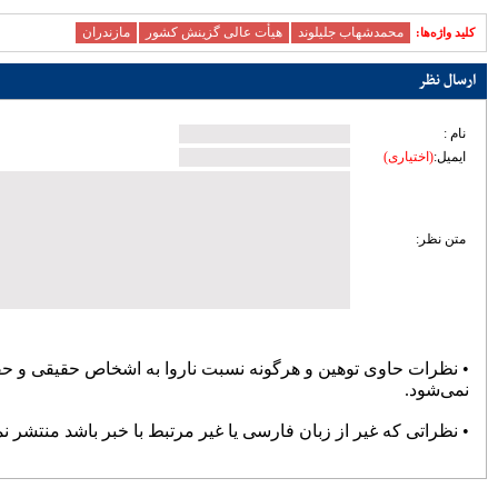
زیرساختی ساری؛ تمرکز مدیریت شهری بر
توسعه معابر و رفع گره‌های ترافیکی
امنیت و سلامت غذایی، خط قرمز دستگاه
قضایی است
آماده‌باش مرغداری‌های مازندران در برابر
خطر تنش گرمایی و تلفات طیور
دبیر حزب اعتدال و توسعه مازندران : تمام
کسانی که دل به ایران دارند باید برای عزت
کشور متحد و یکصدا باشند/ صدا وسیما همراه
و همگام با سیاست های کلان کشور حرکت
کند
ملت، حماسه وفاداری را آفرید؛ جهادگران،
حماسه خدمت را
بیشتر
پربازدیدترین اخبار
سردار آزمون می‌خواهد به لیگ برتر
انگلیس برود
78107
کارنامه استقلال در سال ۹۸؛ حمله
عالی، دفاع فاجعه، تغییرات فراوان و
دیگر هیچ
72399