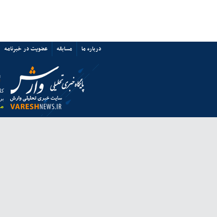
پرسپولیس نه «آشفتگی» دارد نه
«اختلاف»/ حمایت از میزبانی ایران
67353
ی ها
پیوند ها
تماس با ما
ق به خبرگزاری وارش بوده و استفاده از مطالب آن با ذکر منبع بلامانع است.
 از مرورگر فایرفاکس استفاده نمایید.
انه معاونت مطبوعاتی وزارت فرهنگ و ارشاد اسلامی