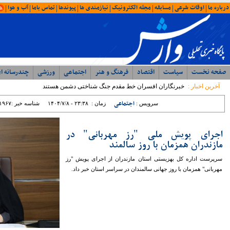
امروز : یکشنبه ۱۸ مرداد ۱۴۰۵ - ۰۲:۲۷
آخرین اخبار
ویژه ها
ایران
شمال
وحدت، بصیرت ، مقاومت
همبستگی ملی، رمز اعتلای آرمانی
با حضور مدیرکل ورزش و جوانان؛ جلسه
شورای اداری اداره ورزش و جوانان مازندران
برگزار شد
رئیس مرکز مشارکت‌های مردمی سازمان
بهزیستی کشور: بهزیستی با تکیه بر ظرفیت
مراکز غیردولتی، مسیر توسعه خدمات
اجتماعی را شتاب می‌بخشد
نماینده مردم نور و محمود آباد در مجلس
شورای اسلامی: تراز مدیریتی پایین ؛ عامل
اصلی توقف پروژه ها در غرب مازندران