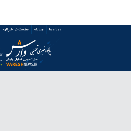
پرسپولیس نه «آشفتگی» دارد نه
«اختلاف»/ حمایت از میزبانی ایران
67352
ی ها
پیوند ها
تماس با ما
ق به خبرگزاری وارش بوده و استفاده از مطالب آن با ذکر منبع بلامانع است.
 از مرورگر فایرفاکس استفاده نمایید.
انه معاونت مطبوعاتی وزارت فرهنگ و ارشاد اسلامی