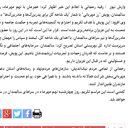
سرپرست دفتر نظارت و بازرسی انتخابات
م شامخ
مازندران: مردم اعتراضات شوراها را متوجه
شورای نگهبان نکنند
‌شود.
پرداخت مطالبات گندمکاران مازندران
 ابراز
سرمایه‌گذاری در پژوهش و یادگیری، تقویت
گ‌ها و
ظرفیت‌های راهبردی کشور است
مدیرکل بنادر مازندران: پایداری خدمات
 کنیم.
بنادر، مرهون تلاش بی‌وقفه متخصصان
اده‌ها
فناوری اطلاعات است
افتتاح دفتر استانی حمایت از اطفال و
ری عشق
نوجوانان در دادسرای ساری
۱۸۳ هزار خانوار زیر پوشش بهزیستی
مازندران؛ «محله‌محوری» محور تحول خدمات
ن حرکت
اجتماعی
 سراسر
حضور معاونان، مدیران و کارکنان شهرداری
ساری در مراسم گرامیداشت رهبر شهید
اعلام جزئیات دریافت ارز اربعین در شعب
برگزار
منتخب بانک سپه
مدیرکل بهزیستی مازندران: ۱۳۵ پروژه
حمایتی، توانبخشی و اشتغال‌محور در هفته
بهزیستی به بهره برداری می رسد
انفجار هولناک و آتش‌سوزی در آبکسر
ساری برای استخراج غیرمجاز رمز ارز
معاون حمل و نقل و امور زیربنایی
شهرداری ساری؛ شتاب در اجرای پروژه‌های