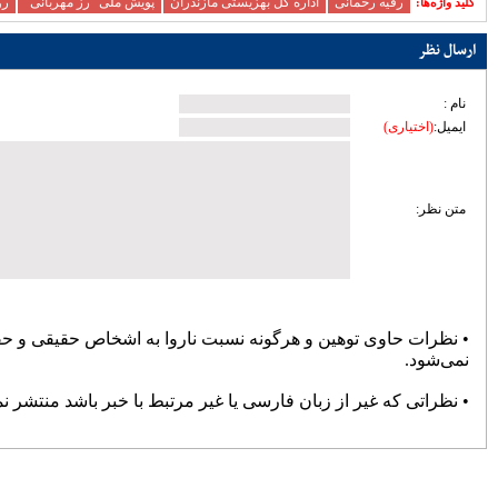
زیرساختی ساری؛ تمرکز مدیریت شهری بر
توسعه معابر و رفع گره‌های ترافیکی
امنیت و سلامت غذایی، خط قرمز دستگاه
قضایی است
آماده‌باش مرغداری‌های مازندران در برابر
خطر تنش گرمایی و تلفات طیور
دبیر حزب اعتدال و توسعه مازندران : تمام
کسانی که دل به ایران دارند باید برای عزت
کشور متحد و یکصدا باشند/ صدا وسیما همراه
و همگام با سیاست های کلان کشور حرکت
کند
ملت، حماسه وفاداری را آفرید؛ جهادگران،
حماسه خدمت را
بیشتر
پربازدیدترین اخبار
سردار آزمون می‌خواهد به لیگ برتر
انگلیس برود
78105
کارنامه استقلال در سال ۹۸؛ حمله
عالی، دفاع فاجعه، تغییرات فراوان و
دیگر هیچ
72395