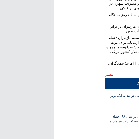
ز مدیریت شهری بر
های ترافیکی
ی، خط قرمز دستگاه
 مازندران در برابر
ات طیور
سعه مازندران : تمام
رند باید برای عزت
ند/ صدا وسیما همراه
 کلان کشور حرکت
ا آفرید؛ جهادگران،
بیشتر
ر
‌خواهد به لیگ برتر
کارنامه استقلال در سال ۹۸؛ حمله
عه، تغییرات فراوان و