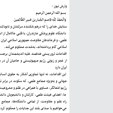
وارش نیوز :
بسم الله الرحمن الرحیم
وَالْحَمْدُ لِلّهِ قاِصمِ الجَّبارینَ مُبیرِ الظّالِمینَ
ستایش خدای را که درهم شکننده سرکشان و نابودکنن
دانشگاه علوم پزشکی مازندران، با قلبی مالامال از ا
علمی، و فرماندهان مقاومت جمهوری اسلامی ایران را
اسلامی گام برداشته‌اند، به‌شدت محکوم می‌کند.
اقدامات تروریستی هدفمند علیه اندیشمندان برجسته
از عجز و زبونی رژیم صهیونیستی و حامیان آن در 
ایران دارد
این اقدامات، نه تنها تجاوزی آشکار به حقوق انسا
جهانی و به‌ویژه مجامع علمی، که سکوت در برابر ت
رژیم اشغالگر، مساوی با همراهی در ظلم و مشروع
ما، اعضای هیئت علمی، کارکنان و دانشجویان دانشگ
راه علم و مقاومت، از تمامی دانشگاه‌ها، مجامع ع
می‌خواهیم با صدای بلند این جنایات را محکوم کرده 