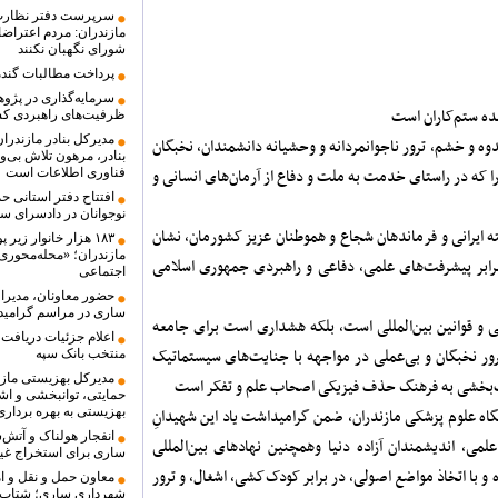
سرپرست دفتر نظارت 
مازندران: مردم اعتراضا
شورای نگهبان نکنند
پرداخت مطالبات گندم
سرمایه‌گذاری در پژو
ده ستم‌کاران است
ظرفیت‌های راهبردی ک
مدیرکل بنادر مازندرا
ندوه و خشم، ترور ناجوانمردانه و وحشیانه دانشمندان، نخبگان
بنادر، مرهون تلاش بی‌
 که در راستای خدمت به ملت و دفاع از آرمان‌های انسانی و
فناوری اطلاعات است
افتتاح دفتر استانی ح
نوجوانان در دادسرای س
 ایرانی و فرماندهان شجاع و هموطنان عزیز کشورمان، نشان
۱۸۳ هزار خانوار ز
مازندران؛ «محله‌محور
برابر پیشرفت‌های علمی، دفاعی و راهبردی جمهوری اسلامی
اجتماعی
حضور معاونان، مدیرا
ساری در مراسم گرامید
نی و قوانین بین‌المللی است، بلکه هشداری است برای جامعه
اعلام جزئیات دریافت 
رور نخبگان و بی‌عملی در مواجهه با جنایت‌های سیستماتیک
منتخب بانک سپه
یت‌بخشی به فرهنگ حذف فیزیکی اصحاب علم و تفکر است
حمایتی، توانبخشی و اشت
اه علوم پزشکی مازندران، ضمن گرامیداشت یاد این شهیدانِ
بهزیستی به بهره بردار
انفجار هولناک و آتش
لمی، اندیشمندان آزاده دنیا وهمچنین نهادهای بین‌المللی
ساری برای استخراج غیر
و با اتخاذ مواضع اصولی، در برابر کودک‌کشی، اشغال، و ترور
معاون حمل و نقل و ام
شهرداری ساری؛ شتاب د