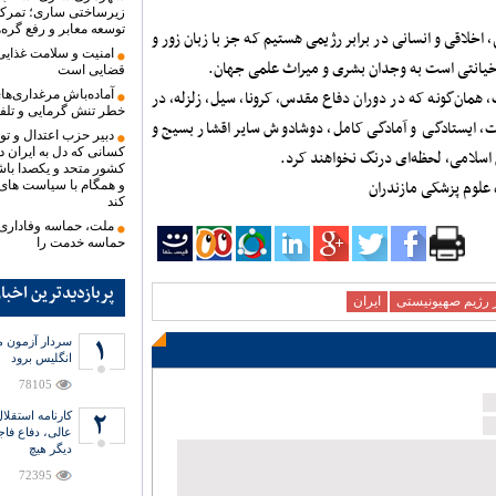
زیرساختی ساری؛ تمرک
توسعه معابر و رفع گره‌
اخلاقی و انسانی در برابر رژیمی هستیم که جز با زبان زور و
امنیت و سلامت غذای
 خیانتی است به وجدان بشری و میراث علمی جهان.
قضایی است
 همان‌گونه که در دوران دفاع مقدس، کرونا، سیل، زلزله، در
آماده‌باش مرغداری‌های
خطر تنش گرمایی و تلف
 ایستادگی و آمادگی کامل، دوشادوش سایر اقشار بسیج و
دبیر حزب اعتدال و تو
کسانی که دل به ایران دا
ن اسلامی، لحظه‌ای درنگ نخواهند کرد.
کشور متحد و یکصدا باش
 علوم پزشکی مازندران
و همگام با سیاست های
کند
ملت، حماسه وفاداری ر
حماسه خدمت را
پربازدیدترین اخبا
 رژیم صهیونیستی
ایران
سردار آزمون می
انگلیس برود
78105
عالی، دفاع فاج
دیگر هیچ
72395