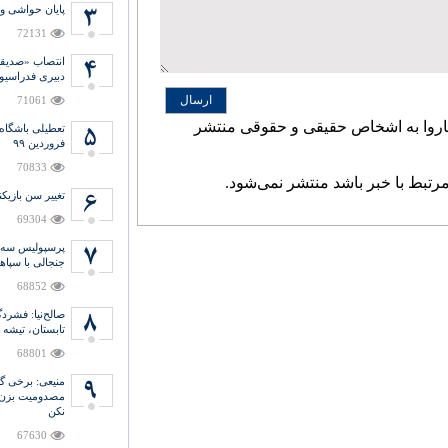
پایان حواشی و
72131
انتصاب «صدیق
دبیری فدراسیو
ارسال
71061
اروا به اشخاص حقیقی و حقوقی منتشر
تعطیلی باشگاه
فروردین ۹۹
70833
مرتبط با خبر باشد منتشر نمی‌شود.
تغییر سن بازیکن
69304
پرسپولیس سه ب
جنجالی با سپاه
68852
صالح‌نیا: فشر
تابستان، تیشه 
68801
منیعی‌: برخی گ
مصدومیت بزن و
نکن
67630