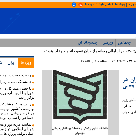
دی ها
پیوندها
تماس باما
آب و هوا
|
|
|
|
|
اجتماعی
ورزشی
چندرسانه ای
آخرین اخبار
 هستند
۱۴۰۴/۳/۲۶ - ۲۱:۱
شناسه خبر :
۲۱۱۵۵
ویژه ها
ایران
ش
وحدت، بصیرت ، مقا
ان در
همبستگی ملی، رمز اع
جعلی
با حضور مدیرکل ورز
شورای اداری اداره ورز
برگزار شد
شکار رژیم
رئیس مرکز مشارکت‌
نشمندان،
بهزیستی کشور: بهزیست
لمی جهان
مراکز غیردولتی، مسیر
اجتماعی را شتاب می‌ب
نماینده مردم نور و م
شورای اسلامی: تراز مدی
اصلی توقف پروژه ها در