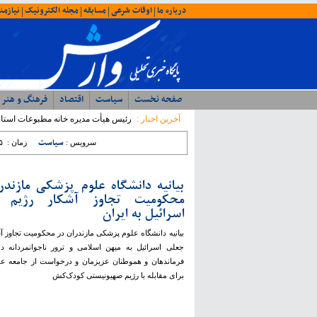
درباره ما
اوقات شرعی
مسابقه
مجله الکترونیک
نیازمن
|
|
|
|
صفحه نخست
سیاست
اقتصاد
فرهنگ و هنر
آخرین اخبار :
رئیس هیأت مدیره خانه مطبوعات استان: ۵۳۸ نفر از اهالی رسانه مازندران عضو خانه مطبوعات
سیاست
سرویس :
زمان :
۵
بیانیه دانشگاه علوم پزشکی مازندر
محکومیت تجاوز آشکار رژیم 
اسرائیل به ایران
بیانیه دانشگاه علوم پزشکی مازندران در محکومیت تجاوز آ
جعلی اسرائیل به میهن اسلامی و ترور ناجوانمردانه دا
فرماندهان و هموطنان عزیزمان و درخواست از جامعه ع
برای مقابله با رژیم صهیونیستی کودک‌کش