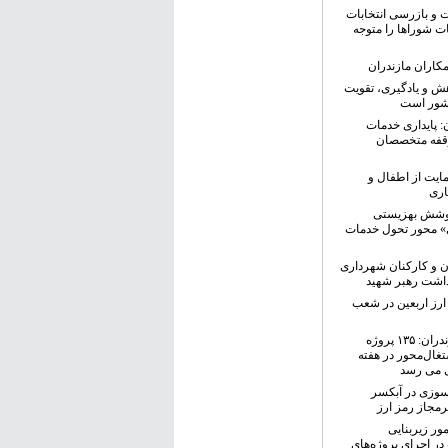
و بازرسی انتخابات
ت شوراها را متوجه
کاران مازندران
هش و یادگیری، تقویت
شور است
ن: پایداری خدمات
وقفه متخصصان
مایت از اطفال و
اری
یر پوشش بهزیستی
ی» محور تحول خدمات
ن و کارکنان شهرداری
اشت رهبر شهید
ارز اربعین در شعب
مدیرکل بهزیستی مازندران: ۱۳۵ پروژه
غال‌محور در هفته
ی می رسد
‌سوزی در آبکسر
مجاز رمز ارز
ور زیربنایی
ر اجرای پروژه‌های