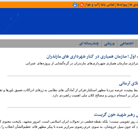
دی ها
پیوندها
تماس باما
آب و هوا
|
|
|
|
|
اجتماعی
ورزشی
چندرسانه ای
اول ؛ سازمان همیاری در کنار شهرداری های مازندران
ستراتژی سازمان همیاری شهرداری‌های مازندران در گره‌گشایی از پروژه‌های عمرانی
ای آرمانی
یط پیچیده عرصه نبردبا مظهر استکبار،فراتر از آمادگی های نظامی به ژرفای ادراکات،تعمیق باورها و 
کز بر انسجام درونی و مصالح کلان ملی اهمیت راهبردی دارد.
خی رهبر شهید خون گریست
۱۸ تیر ۱۴۰۵، فقط یک روز تقویمی نیست؛ بلکه نقطه‌عطفی در تحولات ایران اسلامی است. امروز مشهد، پایتخت 
بود که چون سیل خروشان، به سوی حرمِ رضوی سرازیر شده‌ تا پیکر مطهر قائد عظیم‌الشأن انقلاب را 