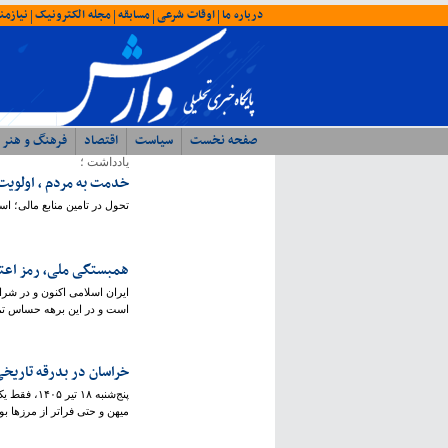
درباره ما
اوقات شرعی
مسابقه
مجله الکترونیک
نیازمن
|
|
|
|
صفحه نخست
سیاست
اقتصاد
فرهنگ و هنر
یادداشت ؛
خدمت به مردم ، اولویت 
تحول در تامین منابع مالی؛ ا
همبستگی ملی، رمز اعتل
ایران اسلامی اکنون و در شرا
است و در این برهه حساس تمر
خراسان در بدرقه تاری
پنج‌شنبه 
میهن و حتی فراتر از مرزها 