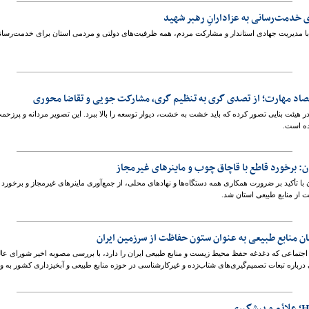
 خدمت‌رسانی به عزادارانِ رهبر شهید
دیریت جهادی استاندار و مشارکت مردم، همه ظرفیت‌های دولتی و مردمی استان برای خدمت‌رسانی ب
صاد مهارت؛ از تصدی گری به تنظیم گری، مشارکت جویی و تقاضا محوری
 هیئت بنایی تصور کرده که باید خشت به خشت، دیوار توسعه را بالا ببرد. این تصویر مردانه و پرزحمت،
ده است.
: برخورد قاطع با قاچاق چوب و ماینرهای غیرمجاز
 با تأکید بر ضرورت همکاری همه دستگاه‌ها و نهادهای محلی، از جمع‌آوری ماینرهای غیرمجاز و برخورد
 از منابع طبیعی استان شد.
ن منابع طبیعی به‌ عنوان ستون حفاظت از سرزمین ایران
 و اجتماعی که دغدغه حفظ محیط زیست و منابع طبیعی ایران را دارد، با بررسی مصوبه اخیر شورای ع
درباره تبعات تصمیم‌گیری‌های شتاب‌زده و غیرکارشناسی در حوزه منابع طبیعی و آبخیزداری کشور به 