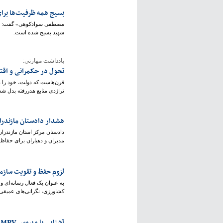
بسیج همه ظرفیت‌ها برای
مصطفی سوادکوهی» گفت: با م
شهید بسیج شده است.
یادداشت مهارتی:
تحول در حکمرانی و اقت
قرن‌هاست که دولت، خود را در
تراژدی منابع هدررفته بدل ش
هشدار دادستان مازندران
دادستان مرکز استان مازندران
مدیران و دهیاران برای حفاظت
لزوم حفظ و تقویت سازما
به‌ عنوان یک فعال رسانه‌ای
کشاورزی، نگرانی‌های عمیقی 
آشنایی با ویروس HMPV؛ علائم و پیشگیری